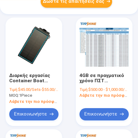
Δώστε τις απαιτήσεις σας
Διαρκής εργασίας
4GB σε πραγματικό
Container Boat
χρόνο ΠΣΤ
Asset Personal
ακολουθώντας
Τιμή:
$45.00/Sets-$55.00/Sets
Τιμή:
$500.00 - $1,000.00/Pieces
Vehicle Solar 4G GPS
πλατφορμών
MOQ:
1Piece
Λάβετε την πιο πρόσφατη τιμή
Tracking Devices
ιχνηλάτης σχεδίου
λεωφορείων
Λάβετε την πιο πρόσφατη τιμή
λογισμικού έξυπνος
με το συναγερμό
Επικοινωνήστε
Επικοινωνήστε
SOS