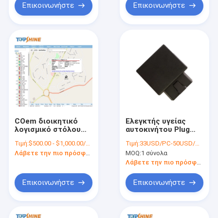
Open Source
Επικοινωνήστε
Επικοινωνήστε
COem διοικητικό
Ελεγκτής υγείας
λογισμικό στόλου
αυτοκινήτου Plug
πλατφορμών ΠΣΤ
Play OBD2
Τιμή:
$500.00 - $1,000.00/Pieces
Τιμή:
33USD/PC-50USD/PC
ακολουθώντας με το
Απομακρυσμένη
Λάβετε την πιο πρόσφατη τιμή
MOQ:
1 σύνολα
API
διάγνωση 4G
συσκευές
Λάβετε την πιο πρόσφατη τιμή
παρακολούθησης
GPS
Επικοινωνήστε
Επικοινωνήστε