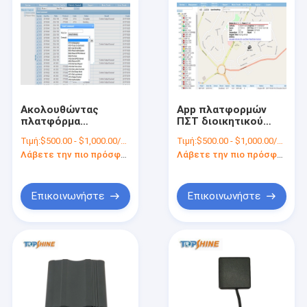
Ακολουθώντας
App πλατφορμών
πλατφόρμα
ΠΣΤ διοικητικού
διοικητικού ΠΣΤ
GSM GPRS στόλου
Τιμή:
$500.00 - $1,000.00/Pieces
Τιμή:
$500.00 - $1,000.00/Pieces
στόλου GSM GPRS01
συμμετοχής
Λάβετε την πιο πρόσφατη τιμή
Λάβετε την πιο πρόσφατη τιμή
με το κωδικό πηγής
καυσίμων
APP API
ακολουθώντας
λογισμικό
Επικοινωνήστε
Επικοινωνήστε
Σπίτι
Προϊόντα
Βίντεο