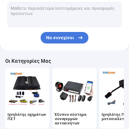
Ακολουθώντας πλατφόρμα ΠΣΤ
4G ιχνηλάτης ΠΣΤ
Ιχνηλάτης ΠΣΤ καρτών SIM
Να συνεχίσει
Εξαρτήματα ιχνηλατών ΠΣΤ
Ηλεκτρικό ταχύμετρο ποδηλάτων
Οι Κατηγορίες Μας
Συσκευή παρακολούθησης GPS
Παρακολούθηση οχημάτων GPS
Παρακολούθηση αυτοκινήτου GPS
Ιχνηλάτης ΠΣΤ Ebike
Ιχνηλάτης οχημάτων
Έξυπνο σύστημα
Ιχνηλάτης ΠΣ
Ηλεκτρικός ελεγκτής ποδηλάτων
ΠΣΤ
συναγερμών
μοτοσικλετώ
αυτοκινήτων