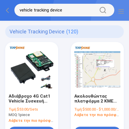
Vehicle Tracking Device
(120)
Αδιάβροχο 4G Cat1
Ακολουθώντας
Vehicle Συσκευή
πλατφόρμα 2 ΚΜΕ
εντοπισμού GPS GPS
ΠΣΤ
Τιμή:
$53.00/Sets
Τιμή:
$500.00 - $1,000.00/Pieces
Tracker με κάμερα
τηλεπληροφορικής
MOQ:
1piece
Λάβετε την πιο πρόσφατη τιμή
κόπωσης
διοικητικού Google
στόλου με τον
Λάβετε την πιο πρόσφατη τιμή
κώδικα APP του