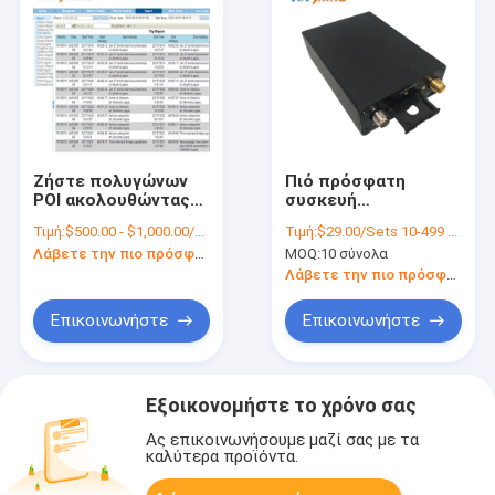
Ζήστε πολυγώνων
Πιό πρόσφατη
POI ακολουθώντας
συσκευή
σύστημα
αυτοκινήτων
Τιμή:
$500.00 - $1,000.00/Pieces
Τιμή:
$29.00/Sets 10-499 Sets
λεωφορείων
ιχνηλατών ΠΣΤ
Λάβετε την πιο πρόσφατη τιμή
MOQ:
10 σύνολα
οχημάτων
διοικητικών
πλατφορμών ΠΣΤ
οχημάτων στόλου
Λάβετε την πιο πρόσφατη τιμή
ακολουθώντας
RFID ακολουθώντας
με το ελεύθερο
Επικοινωνήστε
Επικοινωνήστε
ακολουθώντας
σύστημα ΠΣΤ
Εξοικονομήστε το χρόνο σας
Ας επικοινωνήσουμε μαζί σας με τα
καλύτερα προϊόντα.