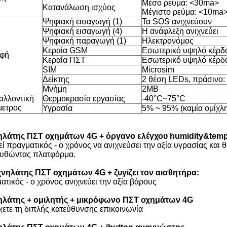
Μέσο ρεύμα:
<30ma>
Κατανάλωση ισχύος
Μέγιστο ρεύμα:
<10ma
Ψηφιακή εισαγωγή (1)
Τα SOS ανιχνεύουν
Ψηφιακή εισαγωγή (4)
Η ανάφλεξη ανιχνεύει
Ψηφιακή παραγωγή (1)
Ηλεκτρονόμος
Κεραία GSM
Εσωτερικό υψηλό κέρδ
αφή
Κεραία ΠΣΤ
Εσωτερικό υψηλό κέρδ
SIM
Microsim
Δείκτης
2 θέση LEDs, πράσινο:
Μνήμη
2MB
αλλοντική
Θερμοκρασία εργασίας
-40°C~75°C
ετρος
Υγρασία
5% ~ 95% (καμία ομίχλ
ηλάτης ΠΣΤ οχημάτων 4G + όργανο ελέγχου humidity&temp
ί πραγματικός - ο χρόνος να ανιχνεύσει την αξία υγρασίας και 
υθώντας πλατφόρμα.
χνηλάτης ΠΣΤ οχημάτων 4G +
ζυγίζει τον αισθητήρα:
ατικός - ο χρόνος ανιχνεύει την αξία βάρους
ηλάτης + ομιλητής + μικρόφωνο ΠΣΤ οχημάτων 4G
χετε τη διπλής κατεύθυνσης επικοινωνία