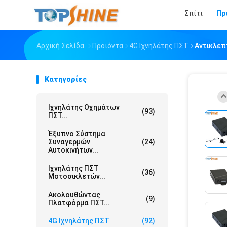
Σπίτι
Πρ
Αρχική Σελίδα
Προϊόντα
4G Ιχνηλάτης ΠΣΤ
Αντικλεπ
Κατηγορίες
Ιχνηλάτης Οχημάτων
(93)
ΠΣΤ...
Έξυπνο Σύστημα
Συναγερμών
(24)
Αυτοκινήτων...
Ιχνηλάτης ΠΣΤ
(36)
Μοτοσικλετών...
Ακολουθώντας
(9)
Πλατφόρμα ΠΣΤ...
4G Ιχνηλάτης ΠΣΤ
(92)