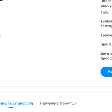
Ποσότ
παραγγ
Τιμή:
Συσκε
λεπτομ
Χρόνο
Όροι 
Δυνατ
προσφ
Κ
μερής Ενημέρωση
Περιγραφή Προϊόντων