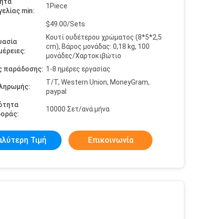
ητα
1Piece
ελίας min:
$49.00/Sets
Κουτί ουδέτερου χρώματος (8*5*2,5
υασία
cm), Βάρος μονάδας: 0,18 kg, 100
έρειες:
μονάδες/Χαρτοκιβώτιο
ς παράδοσης:
1-8 ημέρες εργασίας
T/T, Western Union, MoneyGram,
πληρωμής:
paypal
ότητα
10000 Σετ/ανά μήνα
οράς:
αλύτερη Τιμή
Επικοινωνία