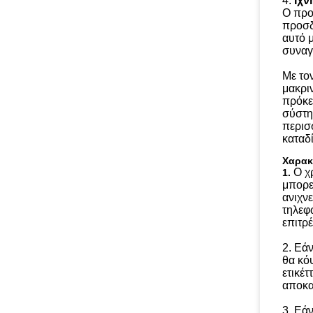
4.
Ιχν
Ο προ
προσδ
αυτό μ
συναγ
Με το
μακρι
πρόκει
σύστη
περισσ
καταδ
Χαρακ
Ο χ
1.
μπορεί
ανιχν
τηλεφ
επιτρέ
2.
Εάν
θα κό
ετικέτ
αποκα
3.
Εάν