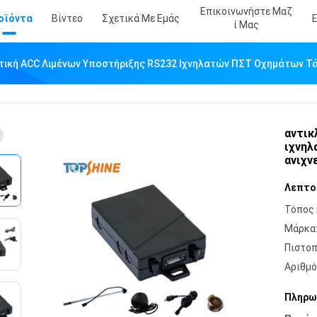
Επικοινωνήστε Μαζ
οϊόντα
Βίντεο
Σχετικά Με Εμάς
Ί Μας
τική ACC Λιμένων Υποστήριξης RS232 Ιχνηλατών ΠΣΤ Οχημάτων Τάσ
αντικ
ιχνηλ
ανιχν
Λεπτο
Τόπος 
Μάρκα
Πιστοπ
Αριθμό
Πληρω