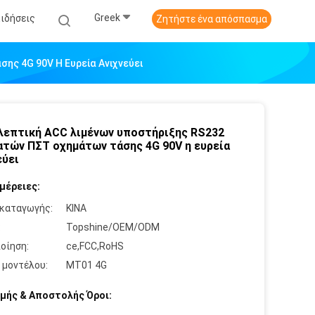
Greek
Ειδήσεις
Ζητήστε ένα απόσπασμα
ης 4G 90V Η Ευρεία Ανιχνεύει
λεπτική ACC λιμένων υποστήριξης RS232
ατών ΠΣΤ οχημάτων τάσης 4G 90V η ευρεία
εύει
μέρειες:
καταγωγής:
ΚΙΝΑ
:
Topshine/OEM/ODM
οίηση:
ce,FCC,RoHS
 μοντέλου:
MT01 4G
μής & Αποστολής Όροι: