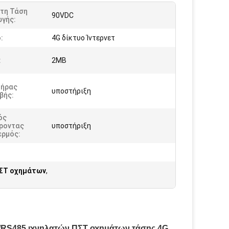
τη Τάση
90VDC
ωγής:
:
4G δίκτυο Ίντερνετ
:
2MB
τήρας
υποστήριξη
βής:
ός
ροντας
υποστήριξη
ερμός:
ΠΣΤ οχημάτων
,
2/RS485 ιχνηλατών ΠΣΤ οχημάτων τάσης 4G