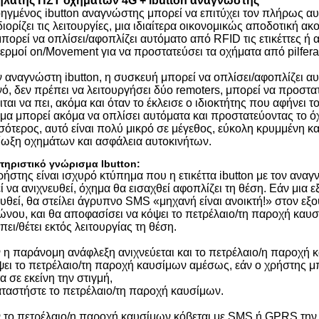
ηλάτης ΠΣΤ οχημάτων 4G + ibutton αναγνώστης
ηγμένος ibutton αναγνώστης μπορεί να επιτύχει τον πλήρως αυ
ιορίζει τις λειτουργίες, μια ιδιαίτερα οικονομικώς αποδοτική 
πορεί να οπλίσει/αφοπλίζει αυτόματο από RFID τις ετικέττες ή 
ερμοί on/Movement για να προστατεύσει τα οχήματα από pilfera
ν αναγνώστη ibutton, η συσκευή μπορεί να οπλίσει/αφοπλίζει αυ
νό, δεν πρέπει να λειτουργήσει δύο remoters, μπορεί να προστατ
ται να πει, ακόμα και όταν το έκλεισε ο ιδιοκτήτης που αφήνει 
μα μπορεί ακόμα να οπλίσει αυτόματα και προστατεύοντας το ό
ότερος, αυτό είναι πολύ μικρό σε μέγεθος, εύκολη κρυμμένη και
ίωξη οχημάτων και ασφάλεια αυτοκινήτων.
τηριστικό γνώρισμα Ibutton:
ρήστης είναι ισχυρό κτύπημα που η ετικέττα ibutton με τον αναγν
 να ανιχνευθεί, όχημα θα εισαχθεί αφοπλίζει τη θέση. Εάν μια 
ευθεί, θα στείλει άγρυπνο SMS «μηχανή είναι ανοικτή!» στον ε
ώνου, και θα αποφασίσει να κόψει το πετρέλαιο/τη παροχή καυ
πει/θέτει εκτός λειτουργίας τη θέση.
 η παράνομη ανάφλεξη ανιχνεύεται και το πετρέλαιο/η παροχή 
ψει το πετρέλαιο/τη παροχή καυσίμων αμέσως, εάν ο χρήστης μ
τα σε εκείνη την στιγμή,
ταστήστε το πετρέλαιο/τη παροχή καυσίμων.
 το πετρέλαιο/η παροχή καυσίμων κόβεται με SMS ή GPRS την