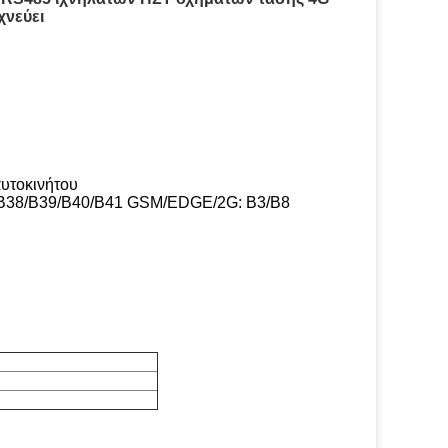
χνεύει
υτοκινήτου
: B38/B39/B40/B41 GSM/EDGE/2G: B3/B8