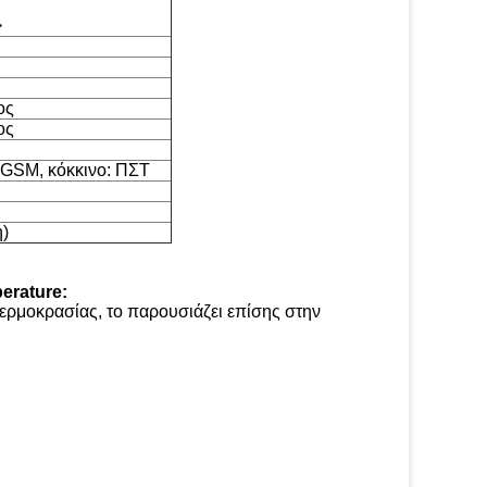
>
ος
ος
 GSM, κόκκινο: ΠΣΤ
η)
erature:
θερμοκρασίας, το παρουσιάζει επίσης στην