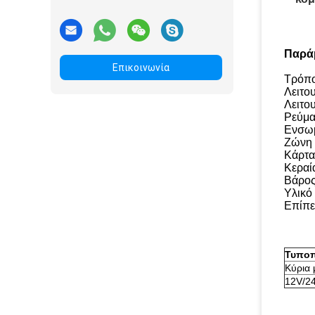
Παράμ
Επικοινωνία
Τρόπο
Λειτο
Λειτο
Ρεύμα
Ενσωμ
Ζώνη 
Κάρτα
Κεραί
Βάρος
Υλικό
Επίπε
Τυποπ
Κύρια
12V/2