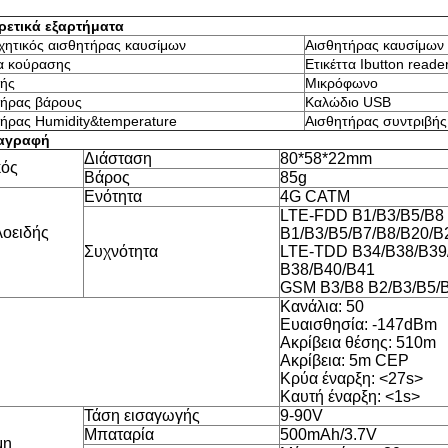
ρετικά εξαρτήματα
ητικός αισθητήρας καυσίμων
Αισθητήρας καυσίμων 
α κούρασης
Ετικέττα Ibutton reade
τής
Μικρόφωνο
τήρας βάρους
Καλώδιο USB
ήρας Humidity&temperature
Αισθητήρας συντριβής
αγραφή
Διάσταση
80*58*22mm
κός
Βάρος
85g
Ενότητα
4G CATM
LTE-FDD B1/B3/B5/B8
οειδής
B1/B3/B5/B7/B8/B20/B
Συχνότητα
LTE-TDD B34/B38/B39
B38/B40/B41
GSM B3/B8 B2/B3/B5/
Κανάλια: 50
Ευαισθησία: -147dBm
Ακρίβεια θέσης: 510m
Ακρίβεια: 5m CEP
Κρύα έναρξη:
<27s>
Καυτή έναρξη:
<1s>
Τάση εισαγωγής
9-90V
Μπαταρία
500mAh/3.7V
μη