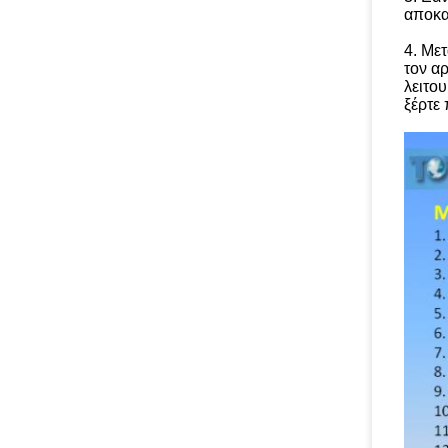
αποκα
4.
Μετ
τον α
λειτο
ξέρτε