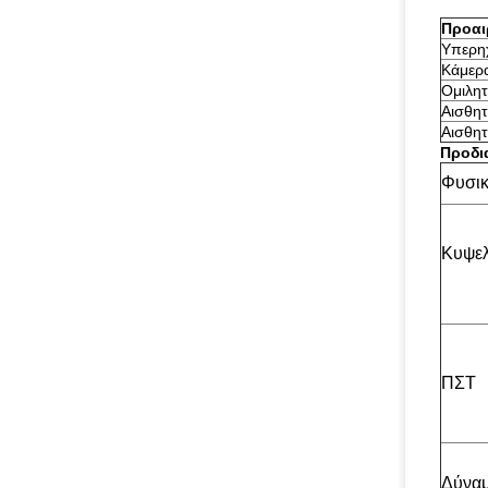
Προαι
Υπερηχ
Κάμερ
Ομιλη
Αισθη
Αισθητ
Προδι
Φυσι
Κυψελ
ΠΣΤ
Δύνα