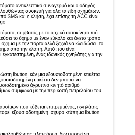
τόματο αντικλεπτικό συναγερμό και ο οδηγός
ακολουθώντας συσκευή για όλα τα είδη οχημάτων,
από SMS και η κλήση, έχει επίσης τη ACC είναι
ge.
τόματα, συμβατός με το αρχικό αυτοκίνητο πιό
εύσει το όχημα με έναν εύκολο και άνετο τρόπο,
το όχημα με την πόρτα αλλά ξεχνά να κλειδώσει, το
χημα από την κλοπή. Αυτό που είναι
 εγκατεστημένη, ένας ιδανικός ιχνηλάτης για την
ώστη ibutton, εάν μια εξουσιοδοτημένη ετικέττα
εξουσιοδοτημένη ετικέττα δεν μπορεί να
ξουσιοδοτημένο άγρυπνο κινητό αριθμό
σίμων σύμφωνα με την περικοπή πετρελαίου του
καυσίμων που κόβεται επιτρεμμένος, ιχνηλάτης
πορεί εξουσιοδοτημένη ισχυρό κτύπημα ibutton
 ακολουθώντας πλατφόρμα, δεν μπορεί να