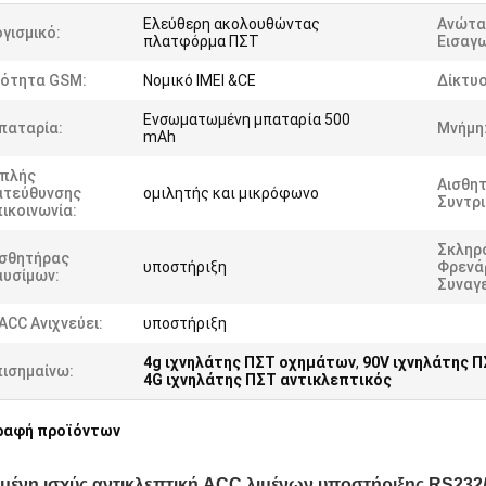
Ελεύθερη ακολουθώντας
Ανώτα
γισμικό:
πλατφόρμα ΠΣΤ
Εισαγ
νότητα GSM:
Νομικό IMEI &CE
Δίκτυο
Ενσωματωμένη μπαταρία 500
παταρία:
Μνήμη
mAh
ιπλής
Αισθη
ατεύθυνσης
ομιλητής και μικρόφωνο
Συντρι
ικοινωνία:
Σκληρ
ισθητήρας
υποστήριξη
Φρενά
αυσίμων:
Συναγ
ACC Ανιχνεύει:
υποστήριξη
4g ιχνηλάτης ΠΣΤ οχημάτων
,
90V ιχνηλάτης 
πισημαίνω:
4G ιχνηλάτης ΠΣΤ αντικλεπτικός
ραφή προϊόντων
μένη ισχύς αντικλεπτική ACC λιμένων υποστήριξης RS23