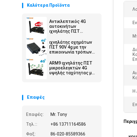
Καλύτερα Προϊόντα
Λο
Αντικλεπτικός 4G
Ε
αυτοκινήτων
ιχνηλάτης ΠΣΤ
συναγερμών με τον
Μ
πολυ τηλεοπτικό
ιχνηλάτης οχημάτων
έλεγχο καμερών
ΠΣΤ 90V 4g με την
Δ
επικοινωνία τρόπων
Κ
εργασίας αισθητήρων
Επ
καυσίμων καμερών
ARM9 ιχνηλάτης ΠΣΤ
συναγερμών κούρασης
μικροελεγκτών 4G
οδηγών
υψηλής ταχύτητας με
Α
πολλαπλάσιο WIFI
Κ
hospot για τους
επιβάτες ή τα
Η 
βιντεοκάμερα
Επαφές
Ε
Επαφές:
Mr. Tony
Περιγ
Τηλ.::
+86 13711164586
Φαξ:
86-020-85589366
κομ