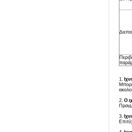
Διεπ
Περιβ
παράμ
1.
Ιχν
Μπορε
ακολο
2.
Ο ι
Πραγμ
3.
Ιχν
Επιτύ