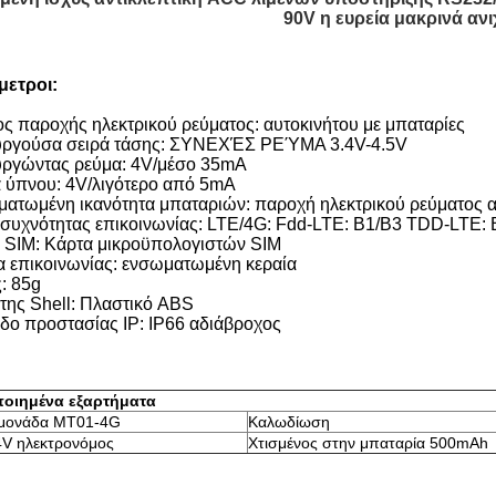
90V η ευρεία μακρινά ανι
ετροι:
ς παροχής ηλεκτρικού ρεύματος: αυτοκινήτου με μπαταρίες
υργούσα σειρά τάσης: ΣΥΝΕΧΈΣ ΡΕΎΜΑ 3.4V-4.5V
υργώντας ρεύμα: 4V/μέσο 35mA
 ύπνου: 4V/λιγότερο από 5mA
ατωμένη ικανότητα μπαταριών: παροχή ηλεκτρικού ρεύματος α
συχνότητας επικοινωνίας: LTE/4G: Fdd-LTE: B1/B3 TDD-LTE
 SIM: Κάρτα μικροϋπολογιστών SIM
α επικοινωνίας: ενσωματωμένη κεραία
: 85g
 της Shell: Πλαστικό ABS
δο προστασίας IP: IP66 αδιάβροχος
οιημένα εξαρτήματα
 μονάδα MT01-4G
Καλωδίωση
4V ηλεκτρονόμος
Χτισμένος στην μπαταρία 500mAh