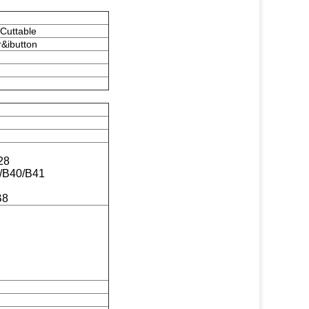
Cuttable
r&ibutton
28
/B40/B41
B8