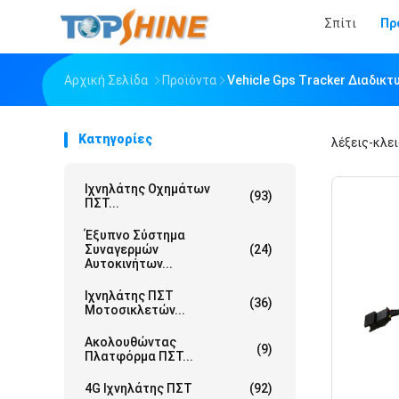
Σπίτι
Πρ
Αρχική Σελίδα
Προϊόντα
Vehicle Gps Tracker Διαδι
Κατηγορίες
λέξεις-κλε
Ιχνηλάτης Οχημάτων
(93)
ΠΣΤ...
Έξυπνο Σύστημα
Συναγερμών
(24)
Αυτοκινήτων...
Ιχνηλάτης ΠΣΤ
(36)
Μοτοσικλετών...
Ακολουθώντας
(9)
Πλατφόρμα ΠΣΤ...
4G Ιχνηλάτης ΠΣΤ
(92)