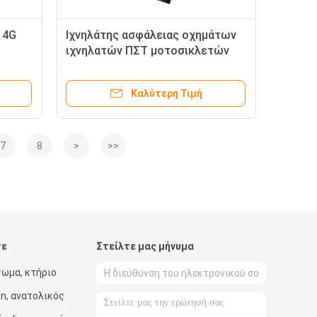
 4G
Ιχνηλάτης ασφάλειας οχημάτων
ιχνηλατών ΠΣΤ μοτοσικλετών
λεγχο
προτερημάτων της FCC με το
ελεύθερο ακολουθώντας
Καλύτερη Τιμή
σύστημα
7
8
>
>>
τε
Στείλτε μας μήνυμα
τωμα, κτήριο
an, ανατολικός