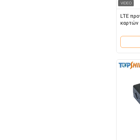
LTE προ
καρτών 
λιμένων
ακολουθ