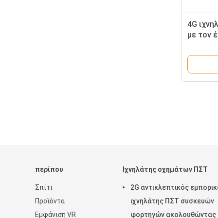
4G ιχνη
με τον 
ανίχνευ
περίπου
Ιχνηλάτης οχημάτων ΠΣΤ
Σπίτι
2G αντικλεπτικός εμπορικ
Προϊόντα
ιχνηλάτης ΠΣΤ συσκευών
Εμφάνιση VR
φορτηγών ακολουθώντας 