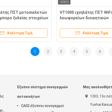
λάτης ΠΣΤ μοτοσικλετών
VT1000 ιχνηλάτης ΠΣΤ WiFi
έμπορο ξυλείας στοιχείων
λεωφορείων διοικητικών
σης 2MB μηχανών
φορτηγών στόλου με τον έ
καμερών 360 βαθμού
Καλύτερη Τιμή
Καλύτερη Τιμή
1
2
3
4
5
6
Έξυπνο σύστημα συναγερμών
Μας ακολουθήσ
ός
1303, 13ο πά
αυτοκινήτων
Yuehai Kaixu
CA02 έξυπνοι συναγερμοί
για