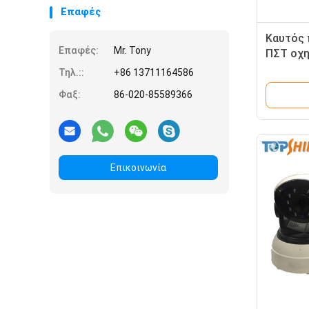
Επαφές
Καυτός 
Επαφές:
Mr. Tony
ΠΣΤ οχ
φορτηγώ
Τηλ.::
+86 13711164586
έξυπνο 
Φαξ:
86-020-85589366
Bluetoo
Επικοινωνία