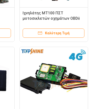
Ιχνηλάτης MT100 ΠΣΤ
μοτοσικλετών οχημάτων OBDii
ία
με τον πραγματικό έλεγχο ECU
Καλύτερη Τιμή