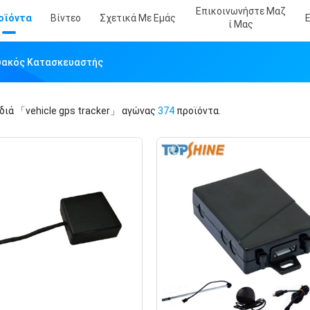
Επικοινωνήστε Μαζ
οϊόντα
Βίντεο
Σχετικά Με Εμάς
Ί Μας
κτυακός Κατασκευαστής
ιδιά
「vehicle gps tracker」
αγώνας
374
προϊόντα.