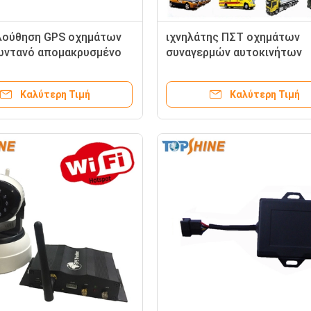
λούθηση GPS οχημάτων
ιχνηλάτης ΠΣΤ οχημάτων
ωντανό απομακρυσμένο
συναγερμών αυτοκινήτων
υακό βίντεο διπλού
450mAh Bluetooth RFID καμ
ύ
μηνιαία αμοιβή
Καλύτερη Τιμή
Καλύτερη Τιμή