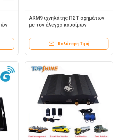
ARM9 ιχνηλάτης ΠΣΤ οχημάτων
τών
με τον έλεγχο καυσίμων
V η
κουμπιών βάρους Rs485 RS232
Καλύτερη Τιμή