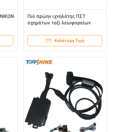
ΑΝΙΚΩΝ
Πιό πρώην ιχνηλάτης ΠΣΤ
οχημάτων ταξί λεωφορείων
φορτηγών αυτοκινήτων με την
κάρτα καμερών SD συναγερμών
Καλύτερη Τιμή
αυτοκινήτων RFID