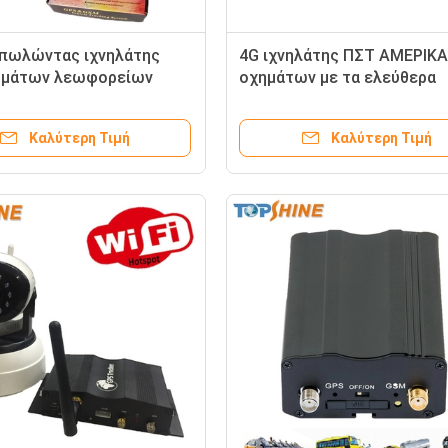
πωλώντας ιχνηλάτης
4G ιχνηλάτης ΠΣΤ ΑΜΕΡΙΚ
ημάτων λεωφορείων
οχημάτων με τα ελεύθερα
ν αυτοκινήτων με τον
ακολουθώντας συστήματα
συναγερμό αυτοκινήτων
καρτών της Τ-Mobile SIM
Καλύτερη Τιμή
Καλύτερη Τιμή
th αντικλεπτικό