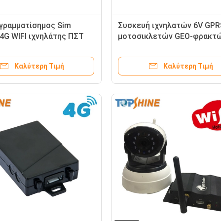
γραμματίσημος Sim
Συσκευή ιχνηλατών 6V GP
4G WIFI ιχνηλάτης ΠΣΤ
μοτοσικλετών GEO-φρακτώ
 συσκευών OBD ΠΣΤ
το ποδήλατο
ώντας με τη κάμερα
Καλύτερη Τιμή
Καλύτερη Τιμή