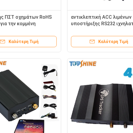
ης ΠΣΤ οχημάτων RoHS
αντικλεπτική ACC λιμένων
για την κομμένη
υποστήριξης RS232 ιχνηλα
γία αυτοκινήτων μηχανών
ΠΣΤ οχημάτων τάσης 4G 90
σεων
ευρεία ανιχνεύει
Καλύτερη Τιμή
Καλύτερη Τιμή