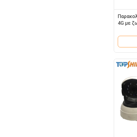
Παρακο
4G με ζ
διαδικτ
καναλιο