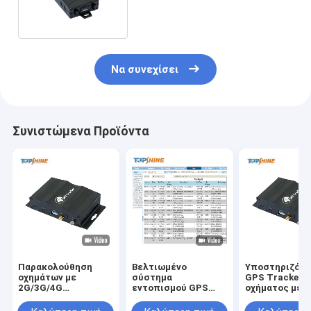
πρόσβασης WIFI
Να συνεχίσει
Συνιστώμενα Προϊόντα
Παρακολούθηση
Βελτιωμένο
Υποστηριζόμε
οχημάτων με
σύστημα
GPS Tracker
2G/3G/4G
εντοπισμού GPS
οχήματος με 
συνδέσεις I/O θύρες
διαχείρισης
και προαιρετι
GPRS συναγερμός
εφοδιαστικής
αναγνωριστικ