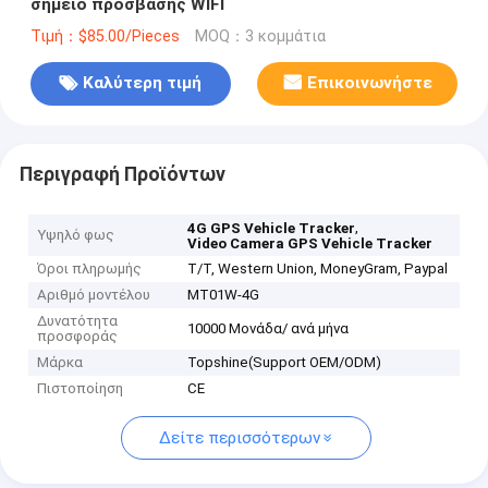
σημείο πρόσβασης WIFI
Τιμή：$85.00/Pieces
MOQ：3 κομμάτια
Καλύτερη τιμή
Επικοινωνήστε
Περιγραφή Προϊόντων
,
4G GPS Vehicle Tracker
Υψηλό φως
Video Camera GPS Vehicle Tracker
Όροι πληρωμής
T/T, Western Union, MoneyGram, Paypal
Αριθμό μοντέλου
MT01W-4G
Δυνατότητα
10000 Μονάδα/ ανά μήνα
προσφοράς
Μάρκα
Topshine(Support OEM/ODM)
Πιστοποίηση
CE
Δείτε περισσότερων