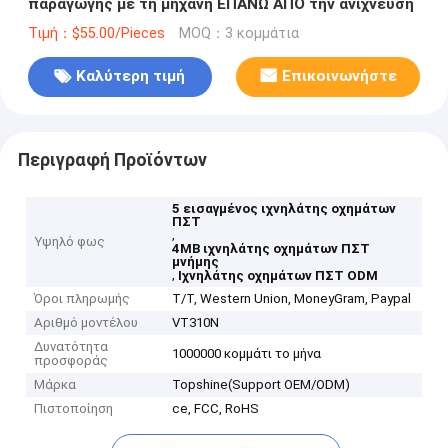
παραγωγής με τη μηχανή ΕΠΆΝΩ ΑΠΌ την ανίχνευση
Τιμή：$55.00/Pieces
MOQ：3 κομμάτια
Καλύτερη τιμή
Επικοινωνήστε
Περιγραφή Προϊόντων
5 εισαγμένος ιχνηλάτης οχημάτων
ΠΣΤ
,
Υψηλό φως
4MB ιχνηλάτης οχημάτων ΠΣΤ
μνήμης
,
Ιχνηλάτης οχημάτων ΠΣΤ ODM
Όροι πληρωμής
T/T, Western Union, MoneyGram, Paypal
Αριθμό μοντέλου
VT310N
Δυνατότητα
1000000 κομμάτι το μήνα
προσφοράς
Μάρκα
Topshine(Support OEM/ODM)
Πιστοποίηση
ce, FCC, RoHS