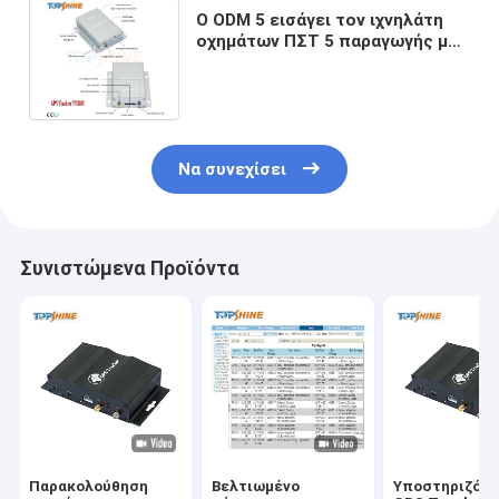
Ο ODM 5 εισάγει τον ιχνηλάτη
οχημάτων ΠΣΤ 5 παραγωγής με
τη μηχανή ΕΠΆΝΩ ΑΠΌ την
ανίχνευση
Να συνεχίσει
Συνιστώμενα Προϊόντα
Παρακολούθηση
Βελτιωμένο
Υποστηριζόμε