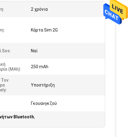
η:
2 χρόνια
ση:
Κάρτα Sim 2G
 Sos:
Ναί
ική
250 mAh
ρία (mAh):
 Τον
ήρα
Υποστήριξη
ely:
Γκουανγκζού
νήτων Bluetooth
,