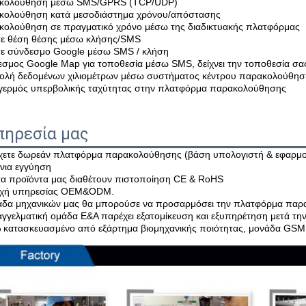
ακολούθηση μέσω SMS/GPRS (TCP/UDP)
ακολούθηση κατά μεσοδιάστημα χρόνου/απόστασης
κολούθηση σε πραγματικό χρόνο μέσω της διαδικτυακής πλατφόρμας
τε θέση θέσης μέσω κλήσης/SMS
τε σύνδεσμο Google μέσω SMS / κλήση
εσμος Google Map για τοποθεσία μέσω SMS, δείχνει την τοποθεσία σα
ολή δεδομένων χιλιομέτρων μέσω συστήματος κέντρου παρακολούθη
γερμός υπερβολικής ταχύτητας στην πλατφόρμα παρακολούθησης
πηρεσία μας
χετε δωρεάν πλατφόρμα παρακολούθησης (βάση υπολογιστή & εφαρμογή 
όνια εγγύηση
τα προϊόντα μας διαθέτουν πιστοποίηση CE & RoHS
οχή υπηρεσίας OEM&ODM.
άδα μηχανικών μας θα μπορούσε να προσαρμόσει την πλατφόρμα πα
αγγελματική ομάδα Ε&Α παρέχει εξατομίκευση και εξυπηρέτηση μετά τη
 κατασκευασμένο από εξάρτημα βιομηχανικής ποιότητας, μονάδα GSM μ