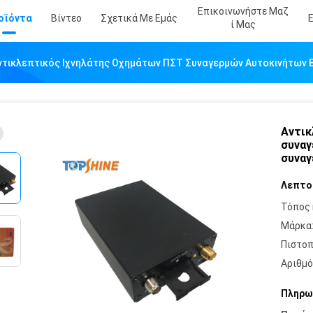
Επικοινωνήστε Μαζ
οϊόντα
Βίντεο
Σχετικά Με Εμάς
Ί Μας
ντικλεπτικός Ιχνηλάτης Οχημάτων ΠΣΤ Συναγερμών Αυτοκινήτων 
Αντικ
συναγ
συναγ
Λεπτο
Τόπος 
Μάρκα
Πιστοπ
Αριθμό
Πληρω