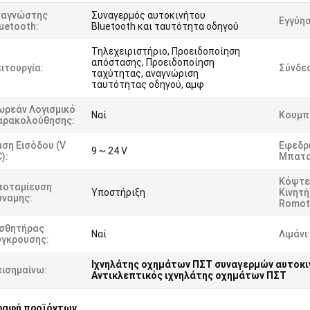
ναγνώστης
Συναγερμός αυτοκινήτου
Εγγύησ
uetooth:
Bluetooth και ταυτότητα οδηγού
Τηλεχειριστήριο, Προειδοποίηση
απόστασης, Προειδοποίηση
ιτουργία:
Σύνδε
ταχύτητας, αναγνώριση
ταυτότητας οδηγού, αμφ
ωρεάν Λογισμικό
Ναί
Κουμπί
αρακολούθησης:
ση Εισόδου (V
Εφεδρ
9 ~ 24 V
):
Μπατα
Κόψτε
ποταμίευση
Υποστήριξη
Κινητ
ύναμης:
Romot
ισθητήρας
Ναί
Λιμάνι:
ύγκρουσης:
Ιχνηλάτης οχημάτων ΠΣΤ συναγερμών αυτοκι
πισημαίνω:
Αντικλεπτικός ιχνηλάτης οχημάτων ΠΣΤ
ραφή προϊόντων