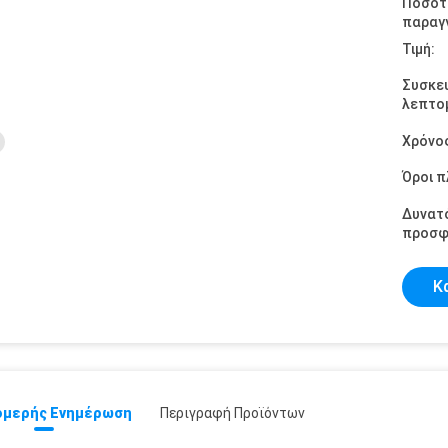
Ποσότ
παραγγ
Τιμή:
Συσκε
λεπτομ
Χρόνο
Όροι 
Δυνατ
προσφ
Κ
μερής Ενημέρωση
Περιγραφή Προϊόντων