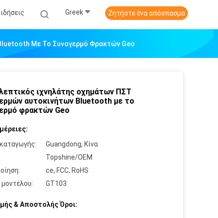
Greek
Ειδήσεις
Ζητήστε ένα απόσπασμα
Bluetooth Με Το Συναγερμό Φρακτών Geo
λεπτικός ιχνηλάτης οχημάτων ΠΣΤ
ερμών αυτοκινήτων Bluetooth με το
ερμό φρακτών Geo
μέρειες:
καταγωγής:
Guangdong, Κίνα
:
Topshine/OEM
οίηση:
ce, FCC, RoHS
 μοντέλου:
GT103
μής & Αποστολής Όροι: