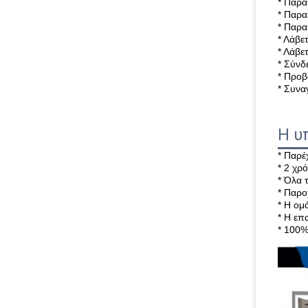
* Παρ
* Παρ
* Παρα
* Λάβε
* Λάβε
* Σύνδ
* Προβ
* Συνα
Η υ
* Παρέ
* 2 χρ
* Όλα 
* Παρ
* Η ομ
* Η επ
* 100%