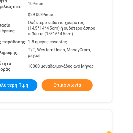
ητα
10Piece
ελίας min:
$29.00/Piece
Ουδέτερο κιβώτιο χρώματος
υασία
(14.5*14*4.5cm) ή ουδέτερο άσπρο
έρειες:
κιβώτιο (15*16*4.5cm)
ς παράδοσης:
1-8 ημέρες εργασίας
T/T, Western Union, MoneyGram,
πληρωμής:
paypal
ότητα
10000 μονάδα/μονάδες ανά Μήνας
οράς:
αλύτερη Τιμή
Επικοινωνία