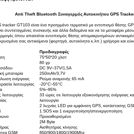
Anti Theft Bluetooth Συναγερμός Αυτοκινήτου GPS Track
 tracker GT103 είναι ένα προηγμένο τερματικό με εντοπισμό θέσης GP
ει συντεταγμένες συσκευής και άλλα δεδομένα και να τα μεταφέρει μέσ
αρμογές όπου απαιτείται εντοπισμός θέσης απομακρυσμένων αντικειμέν
ρυσμένα σας αντικείμενα (φορτηγά, αυτοκίνητα κ.λπ.) γρήγορα και εύκ
Προδιαγραφές
αση
75*50*20 χλστ
80 γρ
ισόδου
DC 9V~37V/1,5A
κή μπαταρία
250mAh/3,7V
λωση ενέργειας
Ρεύμα αναμονής 65 mA
ρασία λειτουργίας
-20°C~55°C
α
5%~95%
 λειτουργίας
33 ώρες σε λειτουργία εξοικονόμησης ενέργειας κα
ίας
λειτουργία
2 λυχνίες LED για εμφάνιση GPS, κατάστασης G
ί
1 SOS και 1 ενεργοποίηση/απενεργοποίηση
φωνο
Προκαθορισμένο
2M Byte
τήρας
Αισθητήρας κίνησης
τητα GSM
850/900/1800/1900Mhz