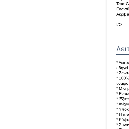
Τσιπ 
Ευαισ
Ακρίβε
I/O
Λει
* Λειτ
οδηγεί
* Ζων
* 100%
νόμιμο
* Μίνι
* Ενσ
* Έξυπ
* Ανίχ
* Υποκ
* Η απ
* Κόψτ
* Συν