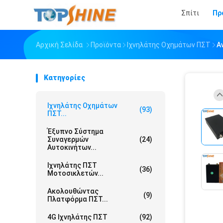
Σπίτι
Πρ
Αρχική Σελίδα
Προϊόντα
Ιχνηλάτης Οχημάτων ΠΣΤ
Α
Κατηγορίες
Ιχνηλάτης Οχημάτων
(93)
ΠΣΤ...
Έξυπνο Σύστημα
Συναγερμών
(24)
Αυτοκινήτων...
Ιχνηλάτης ΠΣΤ
(36)
Μοτοσικλετών...
Ακολουθώντας
(9)
Πλατφόρμα ΠΣΤ...
4G Ιχνηλάτης ΠΣΤ
(92)