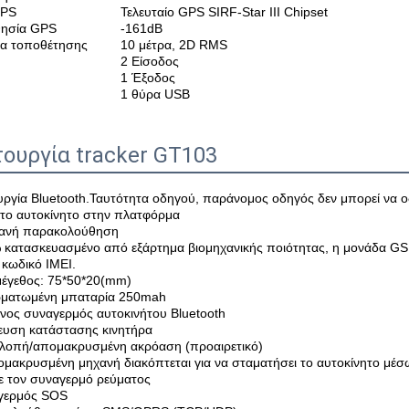
GPS
Τελευταίο GPS SIRF-Star III Chipset
θησία GPS
-161dB
ια τοποθέτησης
10 μέτρα, 2D RMS
2 Είσοδος
1 Έξοδος
1 θύρα USB
τουργία tracker GT103
ουργία Bluetooth.Ταυτότητα οδηγού, παράνομος οδηγός δεν μπορεί να ο
 το αυτοκίνητο στην πλατφόρμα
τανή παρακολούθηση
 κατασκευασμένο από εξάρτημα βιομηχανικής ποιότητας, η μονάδα GSM
 κωδικό IMEI.
 μέγεθος: 75*50*20(mm)
ωματωμένη μπαταρία 250mah
νος συναγερμός αυτοκινήτου Bluetooth
νευση κατάστασης κινητήρα
λοπή/απομακρυσμένη ακρόαση (προαιρετικό)
ομακρυσμένη μηχανή διακόπτεται για να σταματήσει το αυτοκίνητο 
ε τον συναγερμό ρεύματος
αγερμός SOS