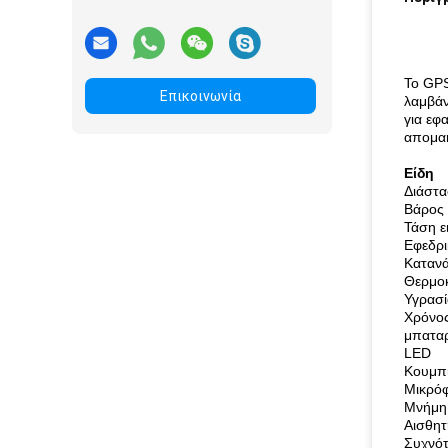
Το GPS
Επικοινωνία
λαμβάν
για εφ
απομακ
Είδη
Διάστ
Βάρος
Τάση ε
Εφεδρι
Κατανά
Θερμοκ
Υγρασί
Χρόνος
μπαταρ
LED
Κουμπ
Μικρό
Μνήμη
Αισθη
Συχνό