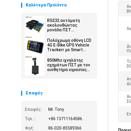
Καλύτερα Προϊόντα
Α
Bl
RS232 αυτόματη
ακολουθώντας
Λε
μονάδα ΠΣΤ
ιχνηλατών 4G θέσης
αυτοκινήτων με τη
Πολύχρωμη οθόνη LCD
κάμερα RFID
4G E-Bike GPS Vehicle
Δ
Trackerr με Smart
Π
Rider Identify
850Mhz ιχνηλάτης
Τά
οχημάτων ΠΣΤ με τον
DC
αισθητήρα υγρασίας
θερμοκρασίας
Bluetooth
Α
Δ
Επαφές
Α
Σ
Επαφές:
Mr. Tony
Ε
Τηλ.::
+86 13711164586
Φαξ:
86-020-85589366
Περιγ