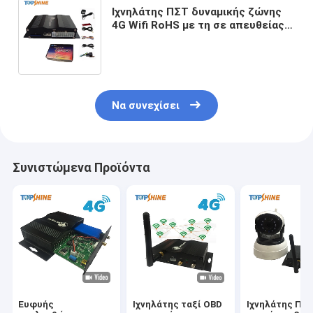
Ιχνηλάτης ΠΣΤ δυναμικής ζώνης
4G Wifi RoHS με τη σε απευθείας
σύνδεση τηλεοπτική Drive
συμπεριφορά επιτήρησης
Να συνεχίσει
Συνιστώμενα Προϊόντα
Ευφυής
Ιχνηλάτης ταξί OBD
Ιχνηλάτης ΠΣ