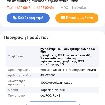
σε απευθείας σύνδεση τηλεοπτική Drive
συμπεριφορά επιτήρησης
Τιμή：$90.00/Sets-$105.00/Sets
MOQ：1 σύνολα
Καλύτερη τιμή
Επικοινωνήστε
Περιγραφή Προϊόντων
Ιχνηλάτης ΠΣΤ δυναμικής ζώνης 4G
Wifi
,
,
Ιχνηλάτης ΠΣΤ αυτοκινήτων 4G
Υψηλό φως
Σε απευθείας σύνδεση
τηλεοπτικός ιχνηλάτης ΠΣΤ
επιτήρησης 4G
Όροι πληρωμής
Western Union, T/T, MoneyGram, PayPal
Αριθμό μοντέλου
4G VT1000
Δυνατότητα
10000 σύνολα μηνιαίος
προσφοράς
Μάρκα
Topshine/Neutral
Πιστοποίηση
ce, FCC, RoHS