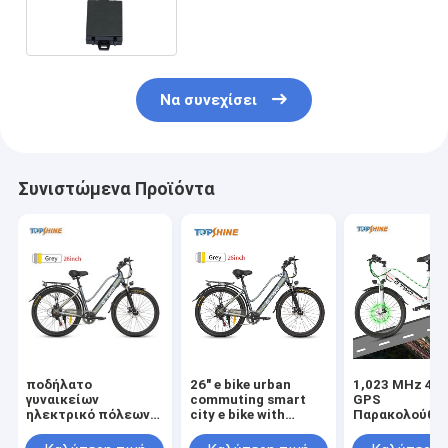
καταγραφικό δεδομένων 2MB
Να συνεχίσει
Συνιστώμενα Προϊόντα
ποδήλατο
26" e bike urban
1,023 MHz 4G 
γυναικείων
commuting smart
GPS
ηλεκτρικό πόλεων
city e bike with
Παρακολούθη
500W 48V με το
removable lithium
αυτοκινήτου 
μετακινούμενο
battery GPS Stereo
παρακολούθη