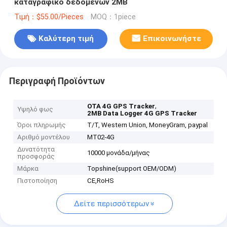
καταγραφικό δεδομένων 2MB
Τιμή：$55.00/Pieces
MOQ：1piece
Καλύτερη τιμή
Επικοινωνήστε
Περιγραφή Προϊόντων
,
OTA 4G GPS Tracker
Υψηλό φως
2MB Data Logger 4G GPS Tracker
Όροι πληρωμής
T/T, Western Union, MoneyGram, paypal
Αριθμό μοντέλου
MT02-4G
Δυνατότητα
10000 μονάδα/μήνας
προσφοράς
Μάρκα
Topshine(support OEM/ODM)
Πιστοποίηση
CE,RoHS
Δείτε περισσότερων