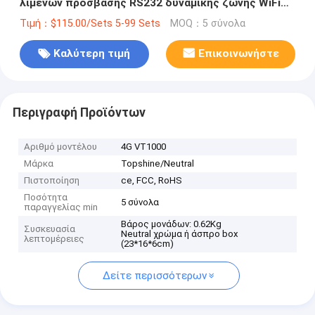
λιμένων πρόσβασης RS232 δυναμικής ζώνης WiFi
ιχνηλατών ενσωματωμένος πολυ
Τιμή：$115.00/Sets 5-99 Sets
MOQ：5 σύνολα
Καλύτερη τιμή
Επικοινωνήστε
Περιγραφή Προϊόντων
Αριθμό μοντέλου
4G VT1000
Μάρκα
Topshine/Neutral
Πιστοποίηση
ce, FCC, RoHS
Ποσότητα
5 σύνολα
παραγγελίας min
Βάρος μονάδων: 0.62Kg
Συσκευασία
Neutral χρώμα ή άσπρο box
λεπτομέρειες
(23*16*6cm)
Δείτε περισσότερων