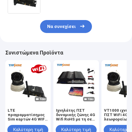
ζώνης WiFi ιχνηλατών
ενσωματωμένος πολυ
Να συνεχίσει
Συνιστώμενα Προϊόντα
LTE
Ιχνηλάτης ΠΣΤ
VT1000 ιχνηλ
προγραμματίσημος
δυναμικής ζώνης 4G
ΠΣΤ WiFi 4G
Sim καρτών 4G WIFI
Wifi RoHS με τη σε
λεωφορείων
ιχνηλάτης ΠΣΤ
απευθείας σύνδεση
διοικητικών
λιμένων συσκευών
τηλεοπτική Drive
φορτηγών στ
Καλύτερη τιμή
Καλύτερη τιμή
Καλύτερη 