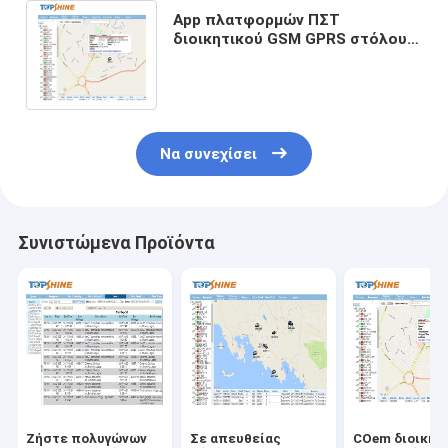
App πλατφορμών ΠΣΤ
διοικητικού GSM GPRS στόλου
συμμετοχής καυσίμων
ακολουθώντας λογισμικό
Να συνεχίσει
Συνιστώμενα Προϊόντα
Ζήστε πολυγώνων
Σε απευθείας
COem διοικητ