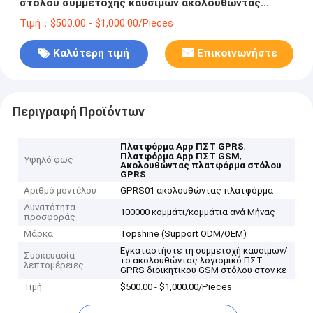
στόλου συμμετοχής καυσίμων ακολουθώντας
λογισμικό
Τιμή：$500.00 - $1,000.00/Pieces
Καλύτερη τιμή
Επικοινωνήστε
Περιγραφή Προϊόντων
,
Πλατφόρμα App ΠΣΤ GPRS
,
Πλατφόρμα App ΠΣΤ GSM
Υψηλό φως
Ακολουθώντας πλατφόρμα στόλου
GPRS
Αριθμό μοντέλου
GPRS01 ακολουθώντας πλατφόρμα
Δυνατότητα
100000 κομμάτι/κομμάτια ανά Μήνας
προσφοράς
Μάρκα
Topshine (Support ODM/OEM)
Εγκαταστήστε τη συμμετοχή καυσίμων/
Συσκευασία
το ακολουθώντας λογισμικό ΠΣΤ
λεπτομέρειες
GPRS διοικητικού GSM στόλου στον κε
Τιμή
$500.00 - $1,000.00/Pieces