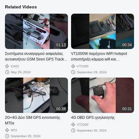
Related Videos
01:13
00:34
Συστήματα συναγερμού ασφαλείας
VT1000W παρέχουν WiFi hotspot
αυτοκινήτου GSM Siren GPS Tracker
υποστήριξη κάμερα wifi και
οχήματος με αισθητήρα κλονισμού
αισθητήρα καυσίμου
CA02
VT1000
May 29, 2024
September 29, 2024
00:38
00:31
2G+4G Δύο SIM GPS εντοπιστής
4G OBD GPS ιχνηλατητής
MT0x
VT1000
ΜΤ2
September 30, 2024
September 29, 2024