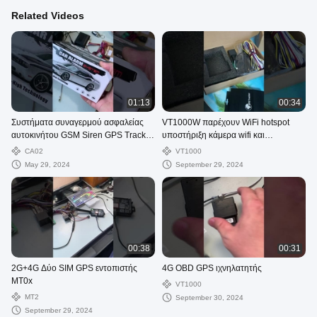
Related Videos
01:13
00:34
Συστήματα συναγερμού ασφαλείας
VT1000W παρέχουν WiFi hotspot
αυτοκινήτου GSM Siren GPS Tracker
υποστήριξη κάμερα wifi και
οχήματος με αισθητήρα κλονισμού
αισθητήρα καυσίμου
CA02
VT1000
May 29, 2024
September 29, 2024
00:38
00:31
2G+4G Δύο SIM GPS εντοπιστής
4G OBD GPS ιχνηλατητής
MT0x
VT1000
ΜΤ2
September 30, 2024
September 29, 2024